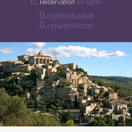
.
Réservation
en ligne.
.
+33(6)23845658
.
+33(4)90681797