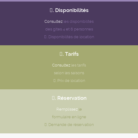
.
Disponibilités
Consultez
les disponibilités
des gîtes 4 et 6 personnes
Disponibilités de location
.
.
Tarifs
Consultez
les tarifs
selon les saisons
.
Prix de location
.
Réservation
Remplissez
le
formulaire en ligne
.
Demande de réservation