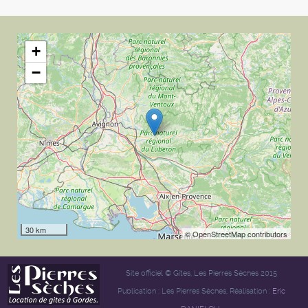
+
−
30 km
© OpenStreetMap contributors
Site officiel © Gîtes, Les Pierres Sèches 2015
Publication : Les Pierres Sèches, Réalisation :
Eric