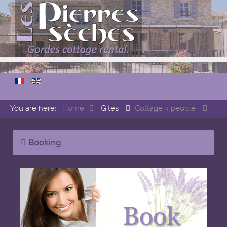
You are here:
Home
Gites
Cottage 4 people
Booking