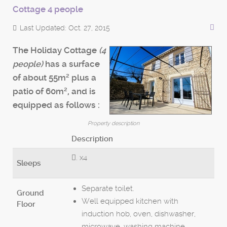
Cottage 4 people
Last Updated: Oct. 27, 2015
The Holiday Cottage
(4
people)
has a surface
2
of about 55m
plus a
2
patio of 60m
, and is
equipped as follows :
Property description
Description
.
x4
Sleeps
Separate toilet.
Ground
Well equipped kitchen with
Floor
induction hob, oven, dishwasher,
microwave, washing machine,