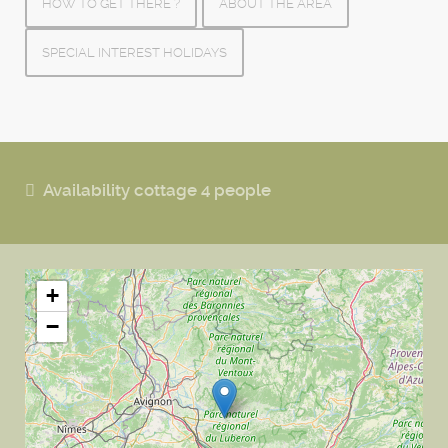
HOW TO GET THERE ?
ABOUT THE AREA
SPECIAL INTEREST HOLIDAYS
Availability cottage 4 people
+
−