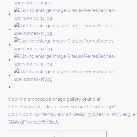
View the embedded image gallery online at:
https://www.gite-des-pierres-seches.fr/index.php?
option=com_content&view=article&id=33&Itemid=163&lang=e
GB#sigFreeId1bf8b6b1f2